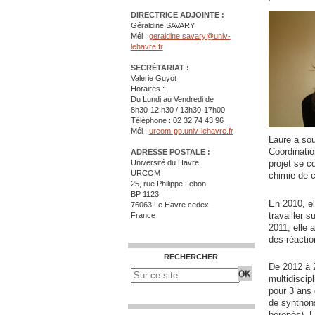
DIRECTRICE ADJOINTE :
Géraldine SAVARY
Mél :
geraldine.savary@univ-
lehavre.fr
SECRÉTARIAT :
Valerie Guyot
Horaires :
Du Lundi au Vendredi de
8h30-12 h30 / 13h30-17h00
Téléphone : 02 32 74 43 96
Mél :
urcom-pp.univ-lehavre.fr
Laure a so
Coordinatio
ADRESSE POSTALE :
projet se c
Université du Havre
URCOM
chimie de c
25, rue Philippe Lebon
BP 1123
En 2010, el
76063 Le Havre cedex
travailler 
France
2011, elle 
des réacti
RECHERCHER
De 2012 à 2
multidiscip
pour 3 ans 
de synthons
boronés). E