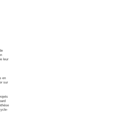
de
on
e leur
s en
er sur
rojets
pard
nthèse
cycle-