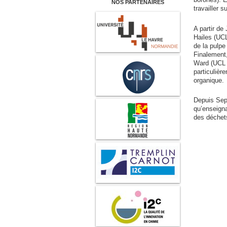
NOS PARTENAIRES
travailler 
A partir de
Hailes (UCL
de la pulpe
Finalement,
Ward (UCL –
particulièr
organique.
Depuis Sep
qu’enseigna
des déchet