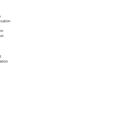
n
isation
hn
lus
t
ation