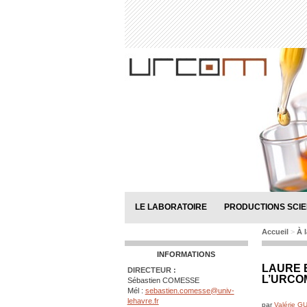
LE LABORATOIRE
PRODUCTIONS SCIE
Accueil
>
À 
INFORMATIONS
LAURE 
DIRECTEUR :
L’URCO
Sébastien COMESSE
Mél :
sebastien.comesse@univ-
lehavre.fr
par
Valérie 