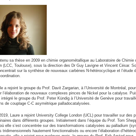
utenu sa thèse en 2009 en chimie organométallique au Laboratoire de Chimie 
n (LCC, Toulouse), sous la direction des Dr Guy Lavigne et Vincent César. S
oncentrait sur la synthèse de nouveaux carbènes N-hétérocyclique et l’étude d
oordination.
le a rejoint le groupe du Prof. Davit Zargarian, à l’Université de Montréal, pour
sur l’élaboration de nouveaux complexes pinces de Nickel pour la catalyse. Pui
a intégré le groupe du Prof. Peter Kündig à l’Université de Genève pour travaill
ons de couplage C-C asymétrique palladocatalysées.
019, Laure a rejoint University College London (UCL) pour travailler sur des p
linaires dans différents groupes. Initialement dans l’équipe du Prof. Tom Shep
où elle s’est concentrée sur des transformations catalysées au palladium (sy
 tridimensionnels hautement fonctionnalisés ou encore l’élaboration d’hétéro
nsuite, elle a rejoint pour quelques mois, le groupe du Prof. Erik Arstad pour