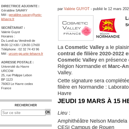
DIRECTRICE ADJOINTE :
par
Valérie GUYOT
-
publié le
12 mars 202
Géraldine SAVARY
Mél :
geraldine.savary@univ-
L
lehavre.fr
s
SECRÉTARIAT :
Valerie Guyot
Horaires :
Du Lundi au Vendredi de
8h30-12 h30 / 13h30-17h00
La
Cosmetic Valley
a le plaisi
Téléphone : 02 32 74 43 96
contrat de filière 2020-2022 
Mél :
urcom-pp.univ-lehavre.fr
Cosmetic Valley
en présence 
ADRESSE POSTALE :
Région Normandie et
Marc-An
Université du Havre
URCOM
Valley.
25, rue Philippe Lebon
Cette signature sera complétée
BP 1123
76063 Le Havre cedex
filière en Normandie : Laborat
France
Havre
JEUDI 19 MARS À 15 
RECHERCHER
Lieu
:
Amphithéâtre Nelson Mandela
CESI Campus de Rouen