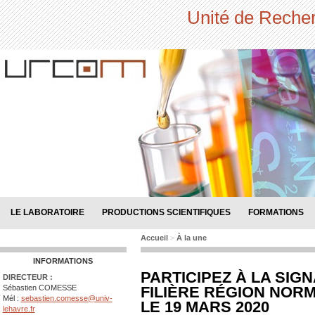
Unité de Reche
LE LABORATOIRE
PRODUCTIONS SCIENTIFIQUES
FORMATIONS
Accueil
>
À la une
INFORMATIONS
PARTICIPEZ À LA SIG
DIRECTEUR :
FILIÈRE RÉGION NOR
Sébastien COMESSE
Mél :
sebastien.comesse@univ-
LE 19 MARS 2020
lehavre.fr